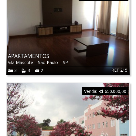
APARTAMENTOS
Vila Mascote
–
São Paulo
–
SP
REF 215
3
3
2
Venda:
R$ 650.000,00