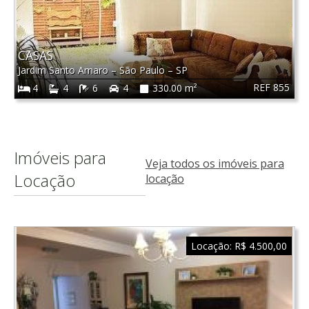
CASAS
Jardim Santo Amaro
–
São Paulo
–
SP
REF 855
4
4
6
4
330.00 m²
Imóveis para
Veja todos os imóveis para
Locação
locação
Locação:
R$ 4.500,00