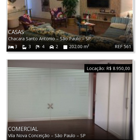
CASAS
Chacara Santo Antonio
–
São Paulo
–
SP
REF 561
3
3
4
2
202.00 m²
Locação:
R$ 8.950,00
COMERCIAL
Vila Nova Conceição
–
São Paulo
–
SP