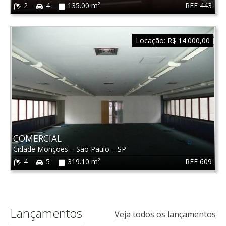
REF 443
2
4
135.00 m²
Locação:
R$ 14.000,00
COMERCIAL
Cidade Monções
–
São Paulo
–
SP
REF 609
4
5
319.10 m²
Lançamentos
Veja todos os lançamentos