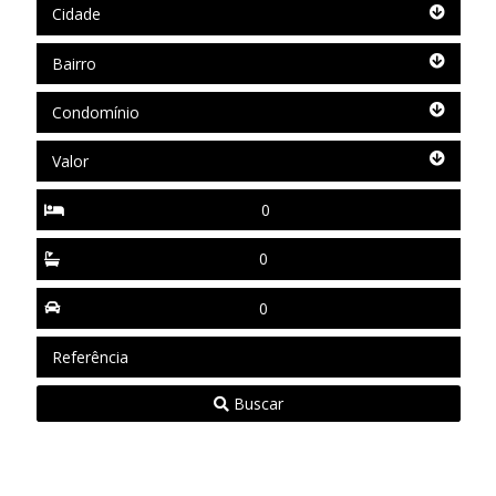
Cidade
Cidade
Bairro
Bairro
Condomínio
Condomínio
Valor
Valor
Quartos
Suítes
Vagas
Referência
Buscar