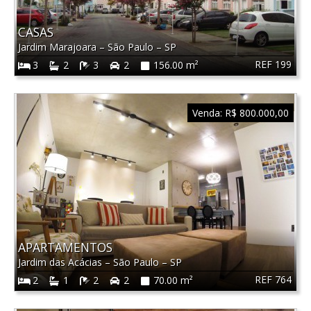
CASAS
Jardim Marajoara
–
São Paulo
–
SP
REF 199
3
2
3
2
156.00 m²
Venda:
R$ 800.000,00
APARTAMENTOS
Jardim das Acácias
–
São Paulo
–
SP
REF 764
2
1
2
2
70.00 m²