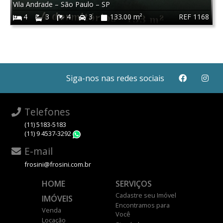
Vila Andrade
–
São Paulo
–
SP
REF 1168
4
3
4
3
133.00 m²
Siga-nos nas redes sociais
Telefones
(11) 5183-5183
(11) 9 4537-3292
WhatsApp
E-mail
frosini@frosini.com.br
HOME
SERVIÇOS
Cadastre seu Imóvel
IMÓVEIS
Encontramos para
Venda
Você
Locação