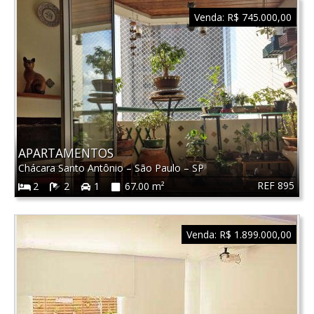
Venda:
R$ 745.000,00
APARTAMENTOS
Chácara Santo Antônio
–
São Paulo
–
SP
REF 895
2
2
1
67.00 m²
Venda:
R$ 1.899.000,00