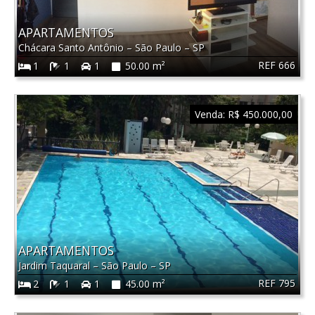
APARTAMENTOS
Chácara Santo Antônio
–
São Paulo
–
SP
REF 666
1
1
1
50.00 m²
Venda:
R$ 450.000,00
APARTAMENTOS
Jardim Taquaral
–
São Paulo
–
SP
REF 795
2
1
1
45.00 m²