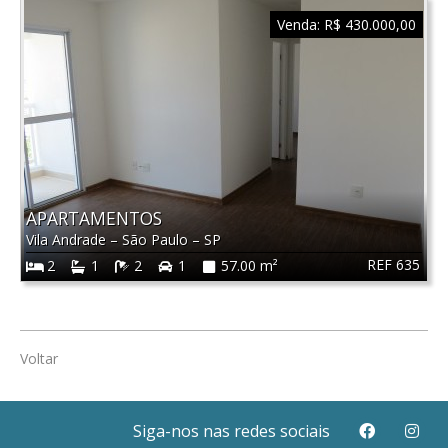
Venda:
R$ 430.000,00
APARTAMENTOS
Vila Andrade
–
São Paulo
–
SP
REF 635
2
1
2
1
57.00 m²
Voltar
Siga-nos nas redes sociais