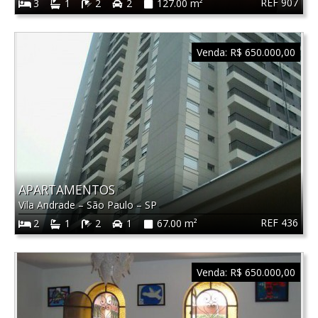
REF 907
3
1
2
2
127.00 m²
Venda:
R$ 650.000,00
APARTAMENTOS
Vila Andrade
–
São Paulo
–
SP
REF 436
2
1
2
1
67.00 m²
Venda:
R$ 650.000,00