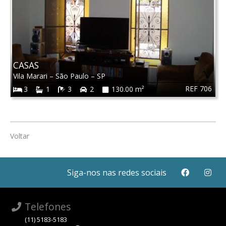
CASAS
Vila Marari
–
São Paulo
–
SP
REF 706
3
1
3
2
130.00 m²
Voltar
Siga-nos nas redes sociais
Telefones
(11) 5183-5183