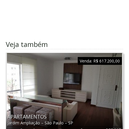
Veja também
Venda:
R$ 617.200,00
APARTAMENTOS
Jardim Ampliação
–
São Paulo
–
SP