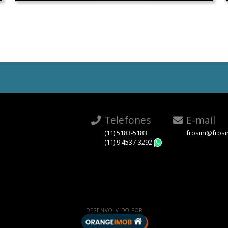
Telefones
E-mail
(11) 5183-5183
frosini@frosi
(11) 9 4537-3292
WhatsApp
DESENVOLVIDO POR