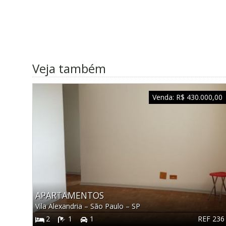
Veja também
Venda:
R$ 430.000,00
APARTAMENTOS
Vila Alexandria
–
São Paulo
–
SP
REF 236
2
1
1