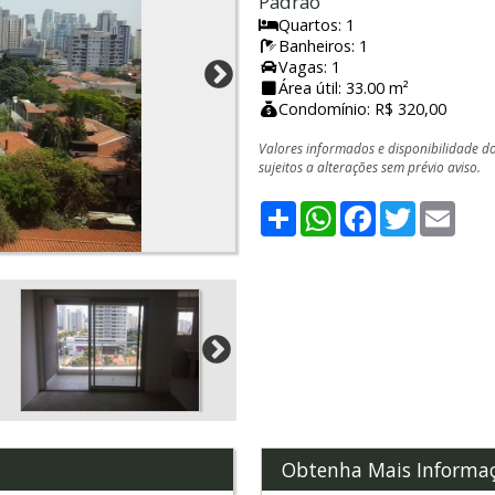
Padrão
Quartos: 1
Banheiros: 1
Vagas: 1
Área útil: 33.00 m²
Condomínio: R$ 320,00
Valores informados e disponibilidade d
sujeitos a alterações sem prévio aviso.
Share
WhatsApp
Facebook
Twitter
Emai
Obtenha Mais Informa