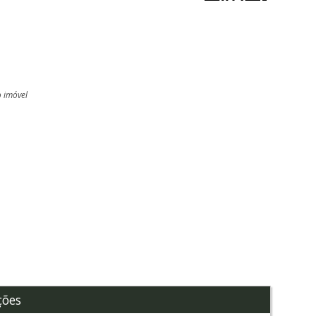
o imóvel
l
ções