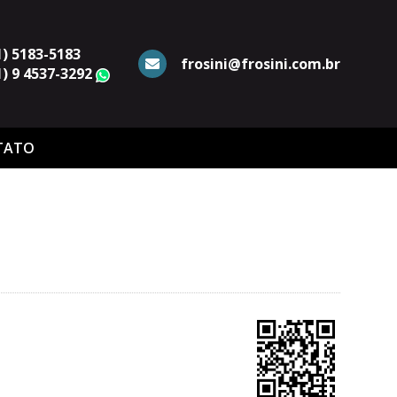
1) 5183-5183
frosini@frosini.com.br
1) 9 4537-3292
WhatsApp
TATO