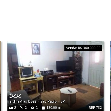
Venda:
R$ 360.000,00
CASAS
Jardim Vilas Boas
–
São Paulo
–
SP
REF 732
2
2
2
180.00 m²