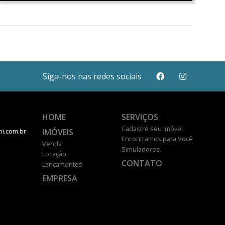
Siga-nos nas redes sociais
HOME
SERVIÇOS
Cadastre seu Imóvel
IMÓVEIS
ni.com.br
Encontramos para Você
Venda
Simuladores
Locação
CONTATO
Lançamentos
EMPRESA