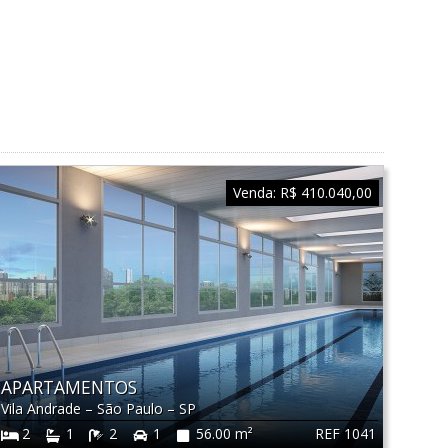
Venda:
R$ 410.040,00
APARTAMENTOS
Vila Andrade
–
São Paulo
–
SP
REF 1041
2
1
2
1
56.00 m²