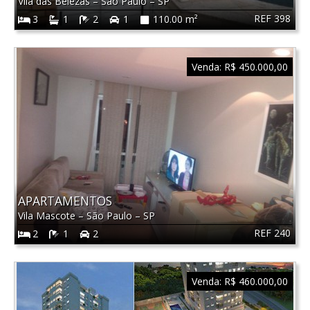
Vila das Belezas
–
São Paulo
–
SP
REF 398
3
1
2
1
110.00 m²
Venda:
R$ 450.000,00
APARTAMENTOS
Vila Mascote
–
São Paulo
–
SP
REF 240
2
1
2
Venda:
R$ 460.000,00