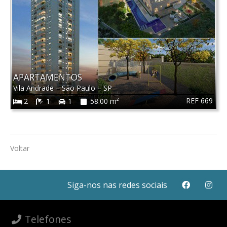
APARTAMENTOS
Vila Andrade
–
São Paulo
–
SP
REF 669
2
1
1
58.00 m²
Voltar
Siga-nos nas redes sociais
Telefones