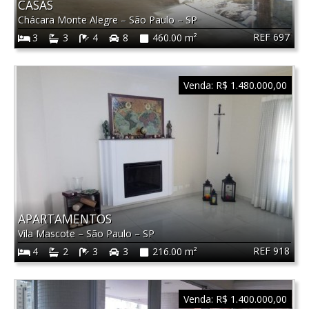
CASAS
Chácara Monte Alegre
–
São Paulo
–
SP
REF 697
3
3
4
8
460.00 m²
Venda:
R$ 1.480.000,00
APARTAMENTOS
Vila Mascote
–
São Paulo
–
SP
REF 918
4
2
3
3
216.00 m²
Venda:
R$ 1.400.000,00