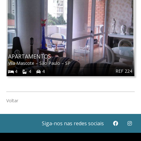
APARTAMENTOS
Vila Mascote
–
São Paulo
–
SP
REF 224
4
4
4
Voltar
Siga-nos nas redes sociais