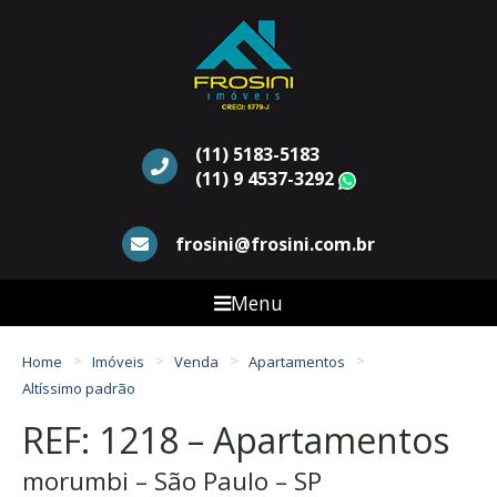
(11) 5183-5183
(11) 9 4537-3292
WhatsApp
frosini@frosini.com.br
Menu
Home
Imóveis
Venda
Apartamentos
Altíssimo padrão
REF: 1218 – Apartamentos
morumbi – São Paulo – SP