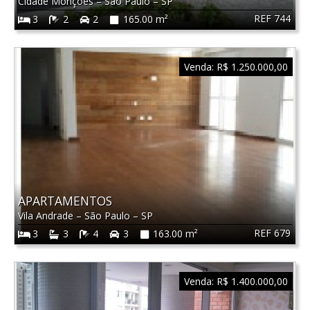
Cidade Monções
–
São Paulo
–
SP
REF 744
3
2
2
165.00 m²
Venda:
R$ 1.250.000,00
APARTAMENTOS
Vila Andrade
–
São Paulo
–
SP
REF 679
3
3
4
3
163.00 m²
Venda:
R$ 1.400.000,00