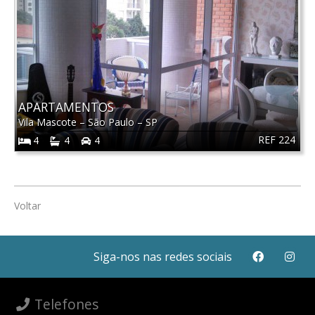
APARTAMENTOS
Vila Mascote
–
São Paulo
–
SP
REF 224
4
4
4
Voltar
Siga-nos nas redes sociais
Telefones