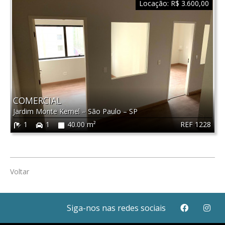
Locação:
R$ 3.600,00
COMERCIAL
Jardim Monte Kemel
–
São Paulo
–
SP
REF 1228
1
1
40.00 m²
Voltar
Siga-nos nas redes sociais