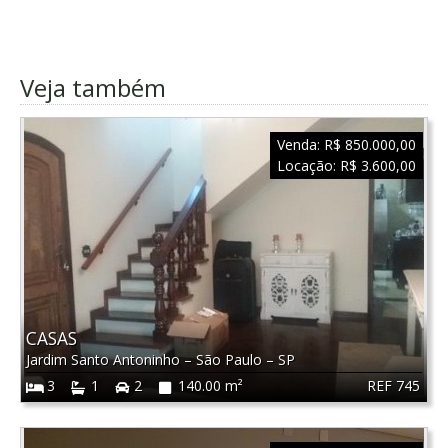
Veja também
Venda:
R$ 850.000,00
Locação:
R$ 3.600,00
CASAS
Jardim Santo Antoninho
–
São Paulo
–
SP
REF 745
3
1
2
140.00 m²