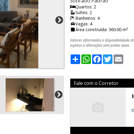
Sobrado Padrão
Quartos: 2
Suítes: 2
Banheiros: 4
Vagas: 4
Área construída: 360.00 m²
Valores informados e disponibilidade d
sujeitos a alterações sem prévio aviso.
Share
WhatsApp
Facebook
Twitter
Emai
Fale com o Corretor
i