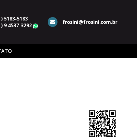
1) 5183-5183
frosini@frosini.com.br
1) 9 4537-3292
WhatsApp
TATO