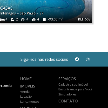
CASAS
Interlagos
–
São Paulo
–
SP
REF 608
4
2
4
4
793.00 m²
Siga-nos nas redes sociais
HOME
SERVIÇOS
Cadastre seu Imóvel
IMÓVEIS
ni.com.br
Encontramos para Você
Venda
Simuladores
Locação
CONTATO
Lançamentos