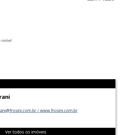
o imóvel
l
Irani
rani@frosini.com.br / www.frosini.com.br
Ver todos os imóveis