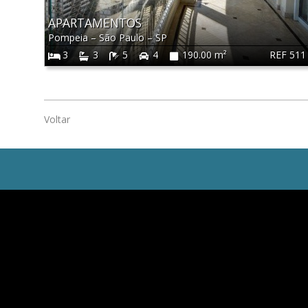
APARTAMENTOS
Pompeia
–
São Paulo
–
SP
REF 511
3
3
5
4
190.00 m²
Voltar