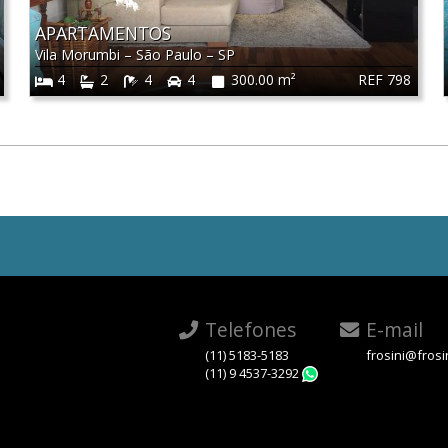
APARTAMENTOS
Vila Morumbi
–
São Paulo
–
SP
REF 798
4
2
4
4
300.00 m²
Telefones
E-mail
(11) 5183-5183
frosini@frosi
(11) 9 4537-3292
WhatsApp