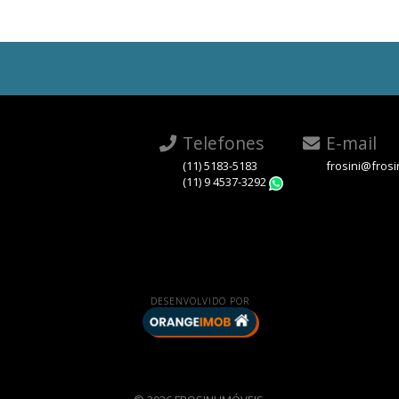
Telefones
E-mail
(11) 5183-5183
frosini@frosi
(11) 9 4537-3292
WhatsApp
DESENVOLVIDO POR