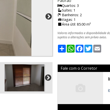
Padrão
Quartos: 3
Suítes: 1
Banheiros: 2
Vagas: 1
Área útil: 85.00 m²
Valores informados e disponibilidade d
sujeitos a alterações sem prévio aviso.
Share
WhatsApp
Facebook
Twitter
Emai
Fale com o Corretor
i