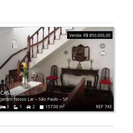
Venda:
R$ 850.000,00
CASAS
Jardim Nosso Lar
–
São Paulo
–
SP
REF 743
3
1
2
157.00 m²