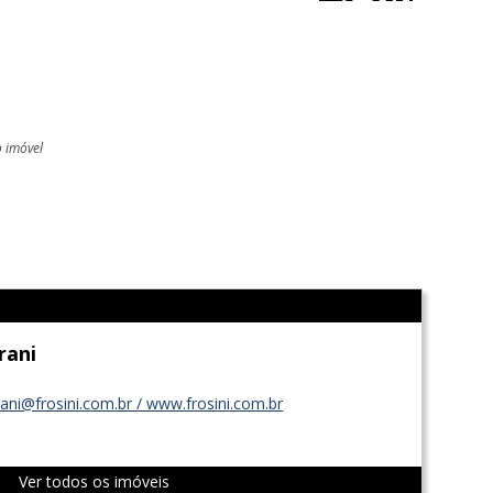
o imóvel
l
Irani
rani@frosini.com.br / www.frosini.com.br
Ver todos os imóveis