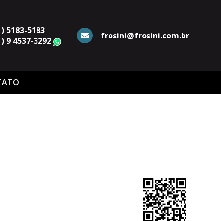
1) 5183-5183
frosini@frosini.com.br
1) 9 4537-3292
WhatsApp
TATO