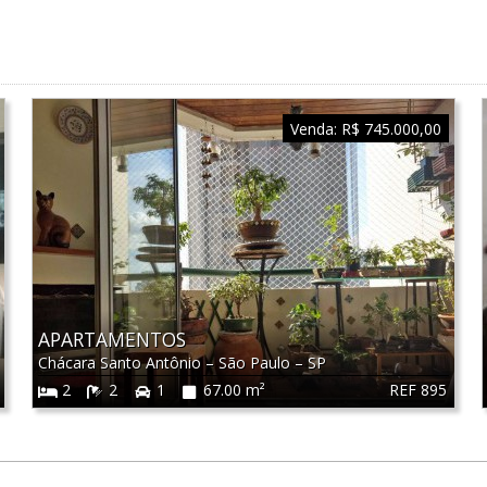
Venda:
R$ 745.000,00
APARTAMENTOS
Chácara Santo Antônio
–
São Paulo
–
SP
REF 895
2
2
1
67.00 m²