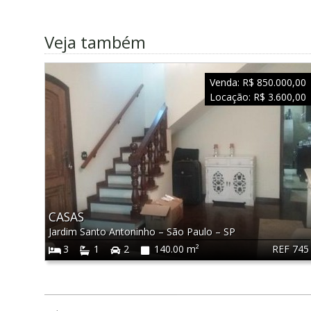
Veja também
Venda:
R$ 850.000,00
Locação:
R$ 3.600,00
CASAS
Jardim Santo Antoninho
–
São Paulo
–
SP
REF 745
3
1
2
140.00 m²