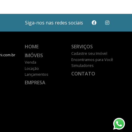
Siga-nos nas redes sociais
HOME
SERVIÇOS
Cadastre seu Imóvel
IMÓVEIS
ni.com.br
Encontramos para Você
Venda
Simuladores
Locação
CONTATO
Lançamentos
EMPRESA