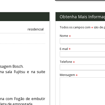
Obtenha Mais Informa
Todos os campos com
são de p
*
residencial
Nome
*
E-mail
*
Telefone
*
ssagem Bosch.
na sala Fujitsu e na suite
Mensagem
*
cana com Fogão de embutir
leta de empregada.